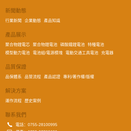
新聞動態
行業新聞
企業動態
產品知識
產品展示
聚合物鋰電芯
聚合物鋰電池
磷酸鐵鋰電池
特種電池
模型動力電池
電池組/電源模塊
電動交通工具電池
充電器
品質保證
品保體系
品管流程
產品認證
專利/著作權/版權
解決方案
運作流程
歷史案例
聯系我們
電話：0755-28100995