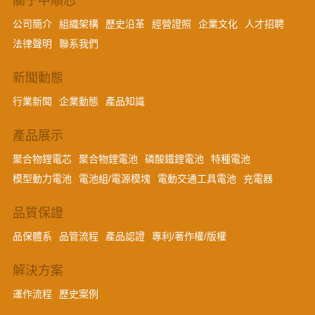
關于中順芯
公司簡介
組織架構
歷史沿革
經營證照
企業文化
人才招聘
法律聲明
聯系我們
新聞動態
行業新聞
企業動態
產品知識
產品展示
聚合物鋰電芯
聚合物鋰電池
磷酸鐵鋰電池
特種電池
模型動力電池
電池組/電源模塊
電動交通工具電池
充電器
品質保證
品保體系
品管流程
產品認證
專利/著作權/版權
解決方案
運作流程
歷史案例