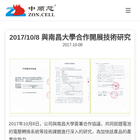
2017/10/8 與南昌大學合作開展技術研究
2017-10-08
2017年10月8日，公司與南昌大學簽署合作協議，共同就鋰電池
的電壓轉換系統等技術課題進行深入的研究，為加快該產品的產
業化助力。