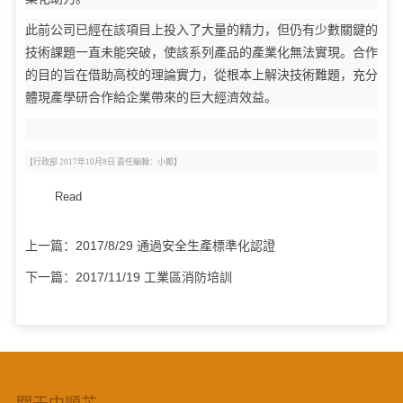
此前公司已經在該項目上投入了大量的精力，但仍有少數關鍵的
技術課題一直未能突破，使該系列產品的產業化無法實現。合作
的目的旨在借助高校的理論實力，從根本上解決技術難題，充分
體現產學研合作給企業帶來的巨大經濟效益。
【
行政部 2017年10月8日 責任編輯：小鄭
】
Read
上一篇：
2017/8/29 通過安全生產標準化認證
下一篇：
2017/11/19 工業區消防培訓