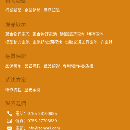
新聞動態
行業新聞
企業動態
產品知識
產品展示
聚合物鋰電芯
聚合物鋰電池
磷酸鐵鋰電池
特種電池
模型動力電池
電池組/電源模塊
電動交通工具電池
充電器
品質保證
品保體系
品管流程
產品認證
專利/著作權/版權
解決方案
運作流程
歷史案例
聯系我們
電話：0755-28100995
傳真：0755-27703639
電郵：info@zoncell.com