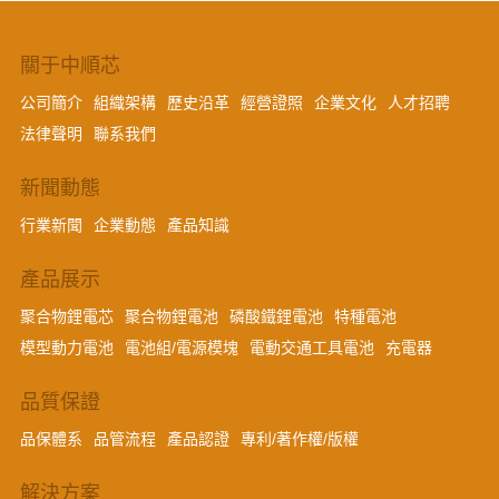
關于中順芯
公司簡介
組織架構
歷史沿革
經營證照
企業文化
人才招聘
法律聲明
聯系我們
新聞動態
行業新聞
企業動態
產品知識
產品展示
聚合物鋰電芯
聚合物鋰電池
磷酸鐵鋰電池
特種電池
模型動力電池
電池組/電源模塊
電動交通工具電池
充電器
品質保證
品保體系
品管流程
產品認證
專利/著作權/版權
解決方案