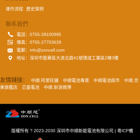
運作流程
歷史案例
聯系我們
電話：0755-28100995
傳真：0755-27703639
電郵：info@zoncell.com
地址：深圳市龍華區大浪北路41號環成工業區2棟3樓
友情鏈接：
中順.阿里旺鋪
中順電池專賣
中順電池超市
中順.京
東旗艦店
芯靈電池
中順.新浪微博
版權所有 ? 2023-2030 深圳市中順新能電池有限公司 |
粵ICP備